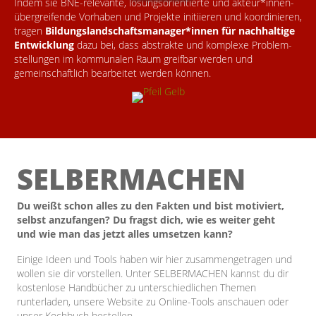
Indem sie BNE-relevante, lösungs­orientierte und akteur*innen­
übergreifende Vorhaben und Projekte initiieren und koordi­nieren,
tragen
Bildungs­landschafts­manager*innen für nachhaltige
Ent­wicklung
dazu bei, dass abstrakte und komplexe Pro­blem­
stellungen im kommunalen Raum greifbar werden und
gemeinschaftlich bearbeitet werden können.
SELBER­MACHEN
Du weißt schon alles zu den Fakten und bist motiviert,
selbst anzufangen? Du fragst dich, wie es weiter geht
und wie man das jetzt alles umsetzen kann?
Einige Ideen und Tools haben wir hier zusammen­getragen und
wollen sie dir vorstellen. Unter SELBERMACHEN kannst du dir
kostenlose Hand­bücher zu unter­schiedlichen Themen
runterladen, unsere Website zu Online-Tools anschauen oder
unser Kochbuch bestellen.